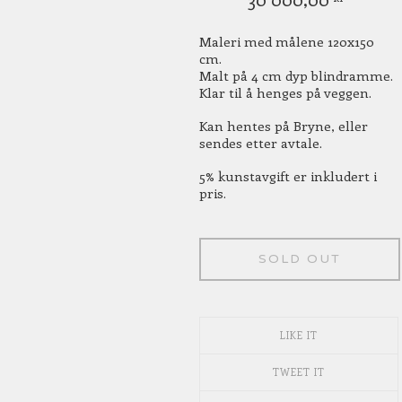
Maleri med målene 120x150
cm.
Malt på 4 cm dyp blindramme.
Klar til å henges på veggen.
Kan hentes på Bryne, eller
sendes etter avtale.
5% kunstavgift er inkludert i
pris.
SOLD OUT
LIKE IT
TWEET IT