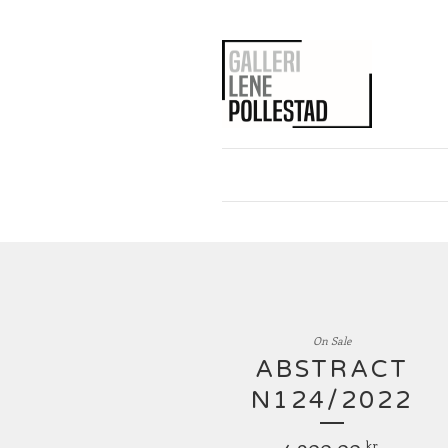
On Sale
ABSTRACT
N124/2022
4 900,00
kr