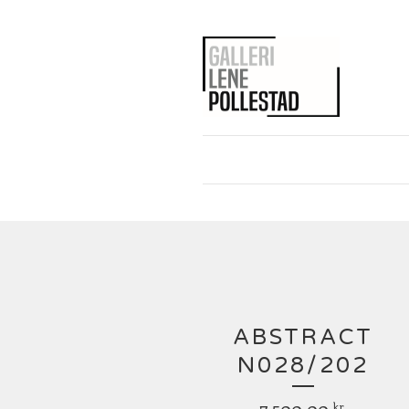
ABSTRACT
N028/202
7 500,00
kr