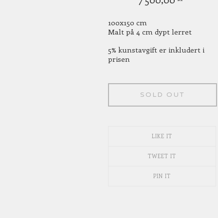
100x150 cm
Malt på 4 cm dypt lerret
5% kunstavgift er inkludert i
prisen
SOLD OUT
LIKE IT
TWEET IT
PIN IT