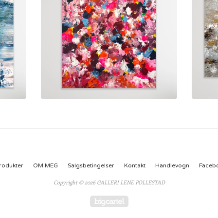
rodukter
OM MEG
Salgsbetingelser
Kontakt
Handlevogn
Faceb
Copyright © 2026 GALLERI LENE POLLESTAD
Powered by Big Cartel